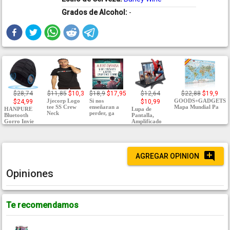
Grados de Alcohol:
-
$28,74
$11,85
$10,3
$18,9
$17,95
$12,64
$22,88
$19,9
Jjecorp Logo
Si nos
GOODS+GADGETS
$24,99
$10,99
tee SS Crew
enseñaran a
Mapa Mundial Pa
HANPURE
Lupa de
Neck
perder, ga
Bluetooth
Pantalla,
Gorro Invie
Amplificado
AGREGAR OPINION
Opiniones
Te recomendamos