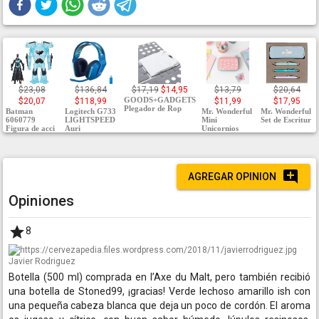
$23,08
$136,84
$17,19
$14,95
$13,79
$20,64
GOODS+GADGETS
$20,07
$118,99
$11,99
$17,95
Plegador de Rop
Batman
Logitech G733
Mr. Wonderful
Mr. Wonderful
6060779
LIGHTSPEED
Mini
Set de Escritur
Figura de acci
Auri
Unicornios
AGREGAR OPINION
Opiniones
8
Javier Rodriguez
Botella (500 ml) comprada en l’Axe du Malt, pero también recibió
una botella de Stoned99, ¡gracias! Verde lechoso amarillo ish con
una pequeña cabeza blanca que deja un poco de cordón. El aroma