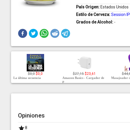
País Origen:
Estados Unidos
Estilo de Cerveza:
Session I
Grados de Alcohol:
-
$0,0
$0,0
$27,15
$23,61
$44,
La última secuencia
Amazon Basics - Cargador de
Masajeador d
p
Opiniones
8