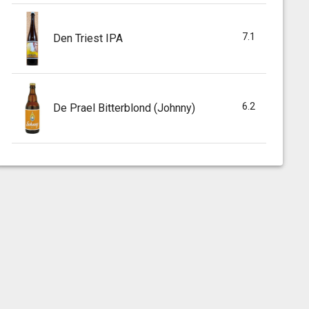
7.1
Den Triest IPA
6.2
De Prael Bitterblond (Johnny)