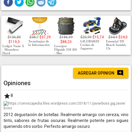
$136,85
$38,7
$37,29
$186,99
$20,99
$15,74
$34,9
$24,0
Tecnologías de
GILOBABAY
Essential TH
$119,0
$88,23
la Información
Coches de
Beach Sandal,
Ledger Nano X
Lowepro
Juguetes
Ch
- Monedero
Flipside 350 AW
Hard
- Moc
AGREGAR OPINION
Opiniones
8
Javier
Boss
2012 degustación de botellas. Realmente amargo con cereza, vino
tinto, sabores de frutas oscuras. Realmente potente pero sigues
queriendo otro sorbo. Perfecto amargo oscuro.