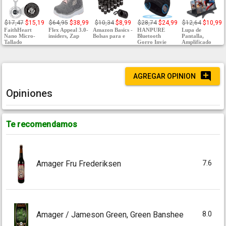
$17,47
$15,19
$64,95
$38,99
$10,34
$8,99
$28,74
$24,99
$12,64
$10,99
FaithHeart
Flex Appeal 3.0-
Amazon Basics -
HANPURE
Lupa de
Nano Micro-
insiders, Zap
Bolsas para e
Bluetooth
Pantalla,
Tallado
Gorro Invie
Amplificado
AGREGAR OPINION
Opiniones
Te recomendamos
7.6
Amager Fru Frederiksen
8.0
Amager / Jameson Green, Green Banshee