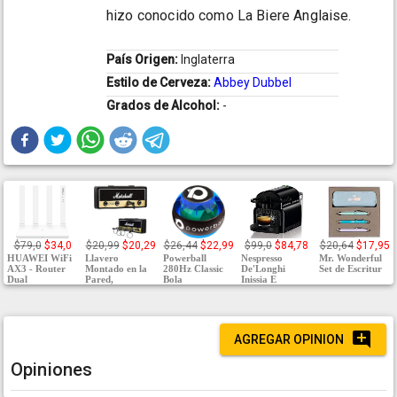
hizo conocido como La Biere Anglaise.
País Origen:
Inglaterra
Estilo de Cerveza:
Abbey Dubbel
Grados de Alcohol:
-
$79,0
$34,0
$20,99
$20,29
$26,44
$22,99
$99,0
$84,78
$20,64
$17,95
HUAWEI WiFi
Llavero
Powerball
Nespresso
Mr. Wonderful
AX3 - Router
Montado en la
280Hz Classic
De'Longhi
Set de Escritur
Dual
Pared,
Bola
Inissia E
AGREGAR OPINION
Opiniones