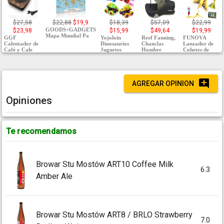
$27,58
$22,88
$19,9
$18,39
$57,09
$22,99
GOODS+GADGETS
$23,98
$15,99
$49,64
$19,99
Mapa Mundial Pa
GGF
Yojoloin
Reef Fanning,
FUNOVA
Calentador de
Dinosaurios
Chanclas
Lanzador de
Café y Cale
Juguetes
Hombre
Cohetes de
AGREGAR OPINION
Opiniones
Te recomendamos
Browar Stu Mostów ART10 Coffee Milk
6.3
Amber Ale
Browar Stu Mostów ART8 / BRLO Strawberry
7.0