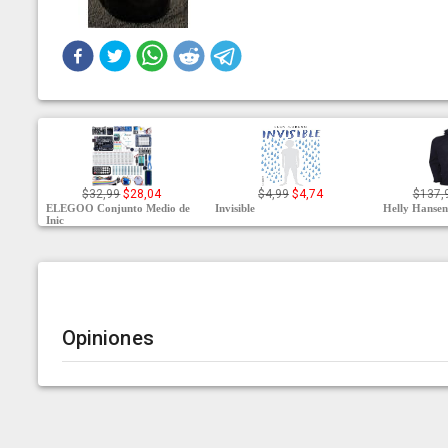
$32,99
$28,04
$4,99
$4,74
$137,
ELEGOO Conjunto Medio de
Invisible
Helly Hansen
Inic
Opiniones