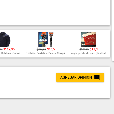
94
$119,95
$16,99
$16,5
$12,95
$12,3
 Dubliner Jacket
Gillette ProGlide Power Maqui
Largo pétalo de mar (Best Sel
AGREGAR OPINION