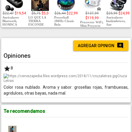
$22,47
$19,54
$5,75
$5,0
$26,44
$22,99
$137,99
$29,99
$24,99
Auriculares
LO QUE LA
Powerball
Auriculares
$119,99
Bluetooth,
TIERRA
280Hz Classic
Inalámbricos,
Proyector WiFi,
HOMSCA
ESCONDE
Bola
Aur
Mini Proyecto
AGREGAR OPINION
Opiniones
8
Cruza
Letras
Color rosa nublado. Aroma y sabor: grosellas rojas, frambuesas,
agridulces, otras bayas, nada mal.
Te recomendamos