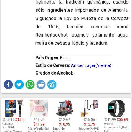
fielmente la tradición germánica, usando
sólo ingredientes importados de Alemania.
Siguiendo la Ley de Pureza de la Cerveza
de 1516, también conocida como
Reinheitsgebot, usamos solamente agua,
malta de cebada, lúpulo y levadura.
País Origen:
Brasil
Estilo de Cerveza:
Amber Lager(Vienna)
Grados de Alcohol:
-
$16,99
$16,5
$13,79
$12,64
$15,86
$41,99
$35,69
Gillette
Willful
$11,99
$10,99
$13,79
ProGlide
Smartwatch,Reloj
Mr. Wonderful
Lupa de
Soporte Móvil
Power Maqui
Inte
Mini Unicornios
Pantalla,
con Cuello de C