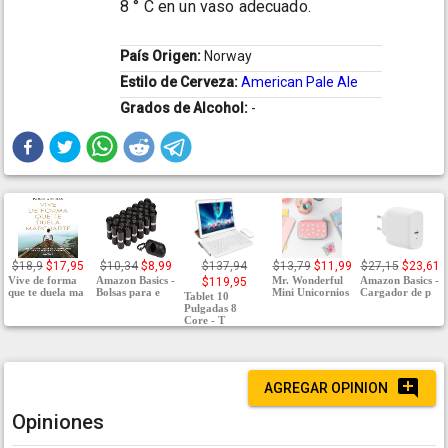
8 ° C en un vaso adecuado.
País Origen:
Norway
Estilo de Cerveza:
American Pale Ale
Grados de Alcohol:
-
$18,9
$17,95
$10,34
$8,99
$137,94
$13,79
$11,99
$27,15
$23,61
Vive de forma
Amazon Basics -
Mr. Wonderful
Amazon Basics -
$119,95
que te duela ma
Bolsas para e
Mini Unicornios
Cargador de p
Tablet 10
Pulgadas 8
Core - T
AGREGAR OPINION
Opiniones