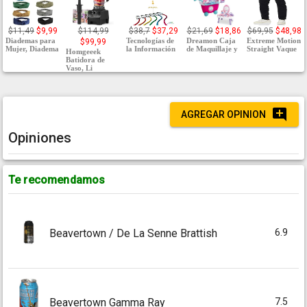
$11,49
$9,99
$114,99
$38,7
$37,29
$21,69
$18,86
$69,95
$48,98
Diademas para
Tecnologías de
Dreamon Caja
Extreme Motion
$99,99
Mujer, Diadema
la Información
de Maquillaje y
Straight Vaque
Homgeeek
Batidora de
Vaso, Li
AGREGAR OPINION
Opiniones
Te recomendamos
6.9
Beavertown / De La Senne Brattish
7.5
Beavertown Gamma Ray