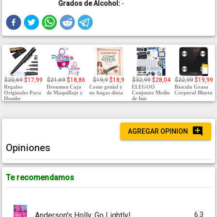
Grados de Alcohol:
-
$20,69
$17,99
$21,69
$18,86
$19,9
$18,9
$32,99
$28,04
$22,99
$19,99
Regalos
Dreamon Caja
Come genial y
ELEGOO
Báscula Grasa
Originales Para
de Maquillaje y
no hagas dieta
Conjunto Medio
Corporal Blueto
Hombr
de Inic
AGREGAR OPINION
Opiniones
Te recomendamos
6.3
Anderson's Holly, Go Lightly!