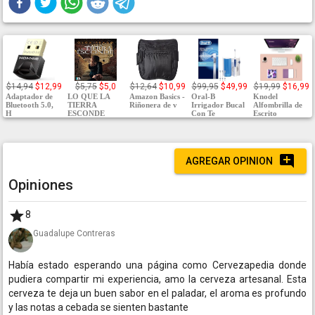
$14,94
$12,99
$5,75
$5,0
$12,64
$10,99
$99,95
$49,99
$19,99
$16,99
Adaptador de
LO QUE LA
Amazon Basics -
Oral-B
Knodel
Bluetooth 5.0,
TIERRA
Riñonera de v
Irrigador Bucal
Alfombrilla de
H
ESCONDE
Con Te
Escrito
AGREGAR OPINION
Opiniones
8
Guadalupe Contreras
Había estado esperando una página como Cervezapedia donde
pudiera compartir mi experiencia, amo la cerveza artesanal. Esta
cerveza te deja un buen sabor en el paladar, el aroma es profundo
y las notas a cebada se sienten bastante