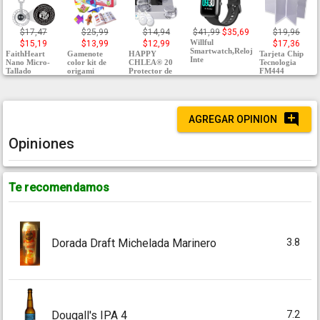
$17,47
$25,99
$14,94
$41,99
$35,69
$19,96
Willful
$15,19
$13,99
$12,99
$17,36
Smartwatch,Reloj
FaithHeart
Gamenote
HAPPY
Tarjeta Chip
Inte
Nano Micro-
color kit de
CHLEA® 20
Tecnologia
Tallado
origami
Protector de
FM444
AGREGAR OPINION
Opiniones
Te recomendamos
3.8
Dorada Draft Michelada Marinero
7.2
Dougall's IPA 4