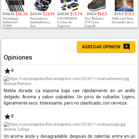
$38,25
$36,34
$29,99
$24,99
$20,99
$15,74
$90,0
$63,0
$19,9
$18,9
Tecnología
Auriculares
GILOBABAY
New Balance
Julia está bien
Industrial -
Inalámbricos,
Coches de
574 Core,
(Grandes nove
97884
Aur
Juguetes
Zapatil
AGREGAR OPINION
Opiniones
8
Manuel Romero
Niebla dorada. La espuma baja cae rápidamente en un anillo
delgado. Aroma y sabor culpables. Un poco de ruibarbo. Ligero,
ligeramente seco. Interesante, pero no clasificado, con cerveza.
8
Andrea Zuñiga
Un aroma ácido y desagradable, después de calentar, entra en un