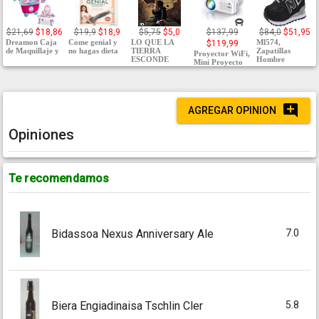
$21,69
$18,86
$19,9
$18,9
$5,75
$5,0
$137,99
$84,0
$51,95
Dreamon Caja
Come genial y
LO QUE LA
Ml574,
$119,99
de Maquillaje y
no hagas dieta
TIERRA
Zapatillas
Proyector WiFi,
ESCONDE
Hombre
Mini Proyecto
AGREGAR OPINION
Opiniones
Te recomendamos
7.0
Bidassoa Nexus Anniversary Ale
5.8
Biera Engiadinaisa Tschlin Cler