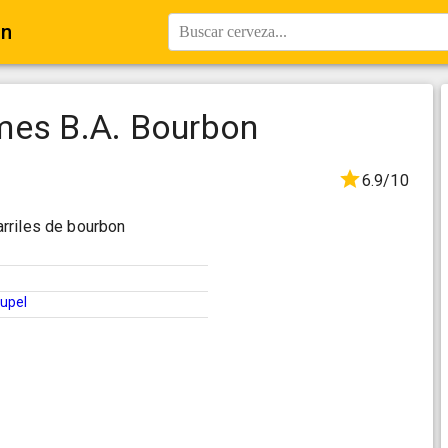
on
Buscar cerveza...
mes B.A. Bourbon
6.9/10
rriles de bourbon
upel