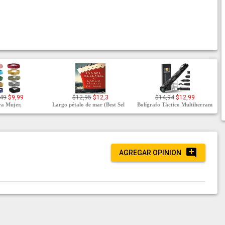
,49
$9,99
$12,95
$12,3
$14,94
$12,99
ra Mujer,
Largo pétalo de mar (Best Sel
Bolígrafo Táctico Multiherram
AGREGAR OPINION