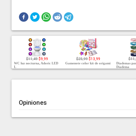
$11,49
$9,99
$25,99
$13,99
$11
WC luz nocturna, Adoric LED
Gamenote color kit de origami
Diademas pa
L
Diadema
Opiniones