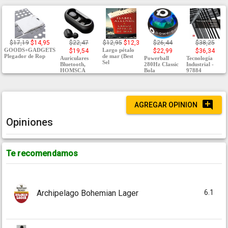
$17,19
$14,95
$22,47
$12,95
$12,3
$26,44
$38,25
GOODS+GADGETS
Largo pétalo
$19,54
$22,99
$36,34
Plegador de Rop
de mar (Best
Auriculares
Powerball
Tecnología
Sel
Bluetooth,
280Hz Classic
Industrial -
HOMSCA
Bola
97884
AGREGAR OPINION
Opiniones
Te recomendamos
6.1
Archipelago Bohemian Lager