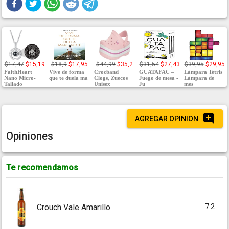
$17,47
$15,19
$18,9
$17,95
$44,99
$35,2
$31,54
$27,43
$39,95
$29,95
FaithHeart
Vive de forma
Crocband
GUATAFAC –
Lámpara Tetris
Nano Micro-
que te duela ma
Clogs, Zuecos
Juego de mesa -
Lámpara de
Tallado
Unisex
Ju
mes
AGREGAR OPINION
Opiniones
Te recomendamos
7.2
Crouch Vale Amarillo