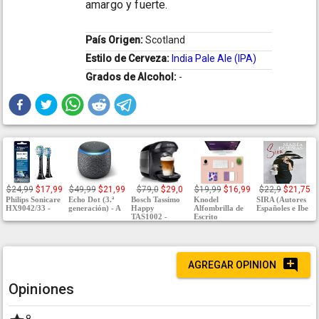
amargo y fuerte.
País Origen:
Scotland
Estilo de Cerveza:
India Pale Ale (IPA)
Grados de Alcohol:
-
$24,99
$17,99
$49,99
$21,99
$79,0
$29,0
$19,99
$16,99
$22,9
$21,75
Philips Sonicare
Echo Dot (3.ª
Bosch Tassimo
Knodel
SIRA (Autores
HX9042/33 -
generación) - A
Happy
Alfombrilla de
Españoles e Ibe
TAS1002 -
Escrito
AGREGAR OPINION
Opiniones
8