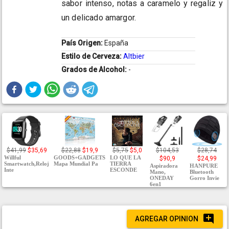
sabor intenso, notas a caramelo y regaliz y
un delicado amargor.
País Origen:
España
Estilo de Cerveza:
Altbier
Grados de Alcohol:
-
$41,99
$35,69
$22,88
$19,9
$5,75
$5,0
$104,53
$28,74
Willful
GOODS+GADGETS
LO QUE LA
$90,9
$24,99
Smartwatch,Reloj
Mapa Mundial Pa
TIERRA
Aspiradora
HANPURE
Inte
ESCONDE
Mano,
Bluetooth
ONEDAY
Gorro Invie
6en1
AGREGAR OPINION