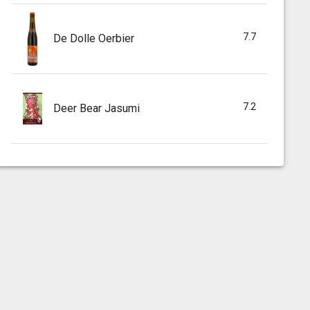
7.7
De Dolle Oerbier
7.2
Deer Bear Jasumi