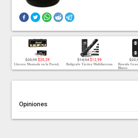
$20,99
$20,29
$14,94
$12,99
$22,
Llavero Montado en la Pared,
Bolígrafo Táctico Multiherram
Báscula Gras
Blueto
Opiniones