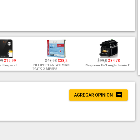
99
$19,99
$43,93
$38,2
$99,0
$84,78
a Corporal
PILOPEPTAN WOMAN
Nespresso De'Longhi Inissia E
PACK 2 MESES
AGREGAR OPINION