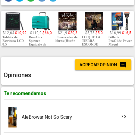
$12,64
$10,99
$110,0
$66,0
$21,9
$20,8
$5,75
$5,0
$16,99
$16,5
Tableta de
Bon Air -
El mercader de
LO QUE LA
Gillette
Escritura LCD
Spinner
libros (Histór
TIERRA
ProGlide Power
8.5
Equipaje de
ESCONDE
Maqui
AGREGAR OPINION
Opiniones
Te recomendamos
7.3
AleBrowar Not So Scary