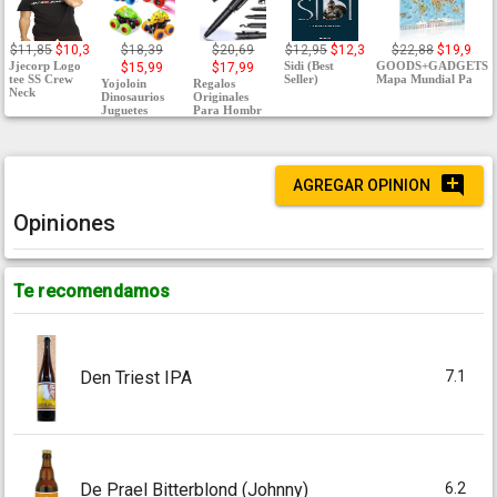
$11,85
$10,3
$18,39
$20,69
$12,95
$12,3
$22,88
$19,9
Jjecorp Logo
Sidi (Best
GOODS+GADGETS
$15,99
$17,99
tee SS Crew
Seller)
Mapa Mundial Pa
Yojoloin
Regalos
Neck
Dinosaurios
Originales
Juguetes
Para Hombr
AGREGAR OPINION
Opiniones
Te recomendamos
7.1
Den Triest IPA
6.2
De Prael Bitterblond (Johnny)