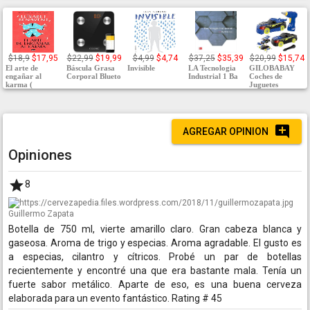
$18,9
$17,95
$22,99
$19,99
$4,99
$4,74
$37,25
$35,39
$20,99
$15,74
El arte de
Báscula Grasa
Invisible
LA Tecnologia
GILOBABAY
engañar al
Corporal Blueto
Industrial 1 Ba
Coches de
karma (
Juguetes
AGREGAR OPINION
Opiniones
8
Guillermo Zapata
Botella de 750 ml, vierte amarillo claro. Gran cabeza blanca y
gaseosa. Aroma de trigo y especias. Aroma agradable. El gusto es
a especias, cilantro y cítricos. Probé un par de botellas
recientemente y encontré una que era bastante mala. Tenía un
fuerte sabor metálico. Aparte de eso, es una buena cerveza
elaborada para un evento fantástico. Rating # 45