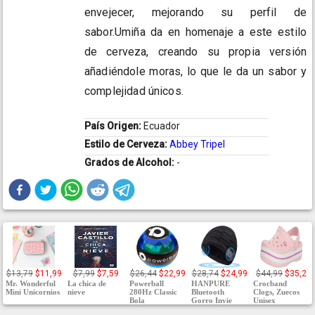
envejecer, mejorando su perfil de
sabor.Umiña da en homenaje a este estilo
de cerveza, creando su propia versión
añadiéndole moras, lo que le da un sabor y
complejidad únicos.
País Origen:
Ecuador
Estilo de Cerveza:
Abbey Tripel
Grados de Alcohol:
-
$13,79
$11,99
$7,99
$7,59
$26,44
$22,99
$28,74
$24,99
$44,99
$35,2
Mr. Wonderful
La chica de
Powerball
HANPURE
Crocband
Mini Unicornios
nieve
280Hz Classic
Bluetooth
Clogs, Zuecos
Bola
Gorro Invie
Unisex