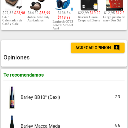
$27,58
$23,98
$64,39
$55,99
$136,84
$22,99
$19,99
$12,95
$12,3
GGF
Jabra Elite 65t,
Báscula Grasa
Largo pétalo de
$118,99
Calentador de
Auriculares
Corporal Blueto
mar (Best Sel
Logitech G733
Café y Cale
LIGHTSPEED
Auri
AGREGAR OPINION
Opiniones
Te recomendamos
7.3
Barley BB10° (Dexi)
6.6
Barley Macca Meda