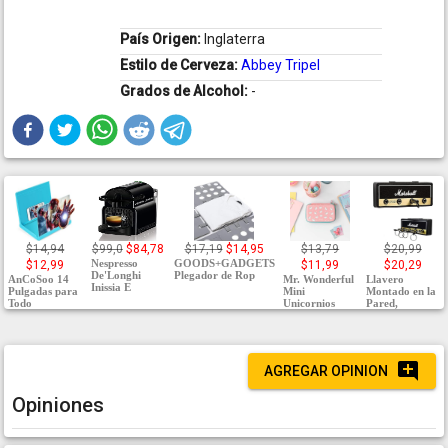
País Origen:
Inglaterra
Estilo de Cerveza:
Abbey Tripel
Grados de Alcohol:
-
$14,94
$99,0
$84,78
$17,19
$14,95
$13,79
$20,99
Nespresso
GOODS+GADGETS
$12,99
$11,99
$20,29
De'Longhi
Plegador de Rop
AnCoSoo 14
Mr. Wonderful
Llavero
Inissia E
Pulgadas para
Mini
Montado en la
Todo
Unicornios
Pared,
AGREGAR OPINION
Opiniones