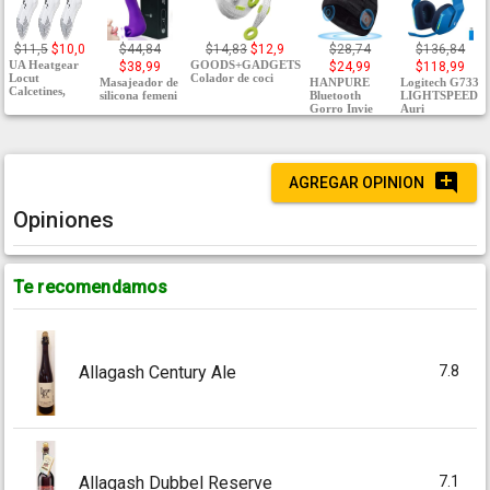
$11,5
$10,0
$44,84
$14,83
$12,9
$28,74
$136,84
UA Heatgear
GOODS+GADGETS
$38,99
$24,99
$118,99
Locut
Colador de coci
Masajeador de
HANPURE
Logitech G733
Calcetines,
silicona femeni
Bluetooth
LIGHTSPEED
Gorro Invie
Auri
AGREGAR OPINION
Opiniones
Te recomendamos
7.8
Allagash Century Ale
7.1
Allagash Dubbel Reserve