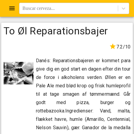
Buscar cerveza...
To Øl Reparationsbajer
7.2/10
Danés: Reparationsbajeren er kommet para
give dig en god start en dagen efter din tour
de force i alkoholens verden. Øllen er en
Pale Ale med blød krop og frisk humleprofil
til at tage smagen af ​​tømmermænd. Går
godt med pizza, burger og
rottebazooka.Ingredienser: Vand, malta,
flækket havre, humle (Amarillo, Centennial,
Nelson Sauvin), gær. Ganador de la medalla