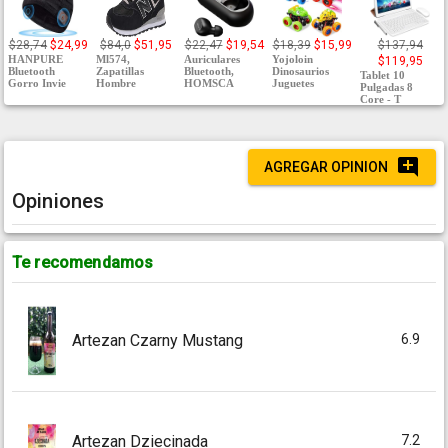
$28,74
$24,99
$84,0
$51,95
$22,47
$19,54
$18,39
$15,99
$137,94
HANPURE
Ml574,
Auriculares
Yojoloin
$119,95
Bluetooth
Zapatillas
Bluetooth,
Dinosaurios
Tablet 10
Gorro Invie
Hombre
HOMSCA
Juguetes
Pulgadas 8
Core - T
AGREGAR OPINION
Opiniones
Te recomendamos
6.9
Artezan Czarny Mustang
7.2
Artezan Dziecinada