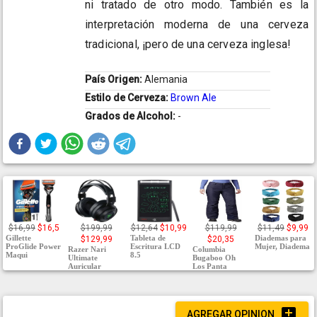
ni tratado de otro modo. También es la
interpretación moderna de una cerveza
tradicional, ¡pero de una cerveza inglesa!
País Origen:
Alemania
Estilo de Cerveza:
Brown Ale
Grados de Alcohol:
-
$16,99
$16,5
$199,99
$12,64
$10,99
$119,99
$11,49
$9,99
Gillette
Tableta de
Diademas para
$129,99
$20,35
ProGlide Power
Escritura LCD
Mujer, Diadema
Razer Nari
Columbia
Maqui
8.5
Ultimate
Bugaboo Oh
Auricular
Los Panta
AGREGAR OPINION