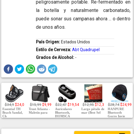
peligrosamente potable. Re-fermentado en
la botella y naturalmente carbonatado,
puede sonar sus campanas ahora ... o dentro
de unos años.
País Origen:
Estados Unidos
Estilo de Cerveza:
Abt Quadrupel
Grados de Alcohol:
-
$34,9
$24,0
$15,99
$9,99
$22,47
$19,54
$12,95
$12,3
$28,74
$24,99
Essential TH
Trust Atlanta -
Auriculares
Largo pétalo de
HANPURE
Beach Sandal,
Maletín para
Bluetooth,
mar (Best Sel
Bluetooth
Ch
HOMSCA
Gorro Invie