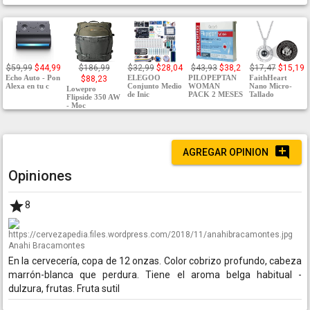
$59,99
$44,99
$186,99
$32,99
$28,04
$43,93
$38,2
$17,47
$15,19
Echo Auto - Pon
ELEGOO
PILOPEPTAN
FaithHeart
$88,23
Alexa en tu c
Conjunto Medio
WOMAN
Nano Micro-
Lowepro
de Inic
PACK 2 MESES
Tallado
Flipside 350 AW
- Moc
AGREGAR OPINION
Opiniones
8
Anahi Bracamontes
En la cervecería, copa de 12 onzas. Color cobrizo profundo, cabeza
marrón-blanca que perdura. Tiene el aroma belga habitual -
dulzura, frutas. Fruta sutil