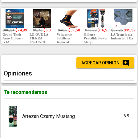
$86,24
$74,99
$5,75
$5,0
$46,0
$31,58
$16,99
$16,5
$37,25
$35,39
Grand Theft
LO QUE LA
Voltactive
Gillette
LA Tecnologia
Auto Online -
TIERRA
Tobillera
ProGlide Power
Industrial 1 Ba
GTA
ESCONDE
Izquierd
Maqui
AGREGAR OPINION
Opiniones
Te recomendamos
6.9
Artezan Czarny Mustang