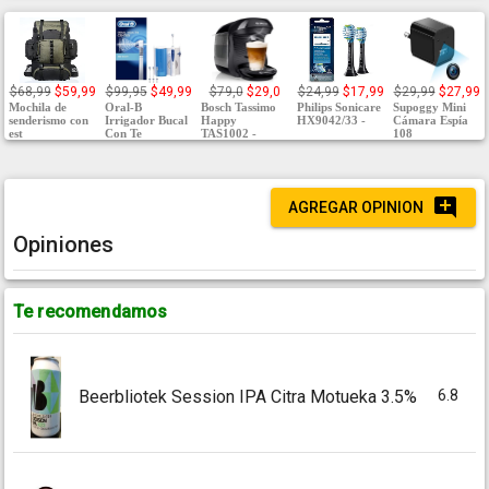
$68,99
$59,99
$99,95
$49,99
$79,0
$29,0
$24,99
$17,99
$29,99
$27,99
Mochila de
Oral-B
Bosch Tassimo
Philips Sonicare
Supoggy Mini
senderismo con
Irrigador Bucal
Happy
HX9042/33 -
Cámara Espía
est
Con Te
TAS1002 -
108
AGREGAR OPINION
Opiniones
Te recomendamos
6.8
Beerbliotek Session IPA Citra Motueka 3.5%