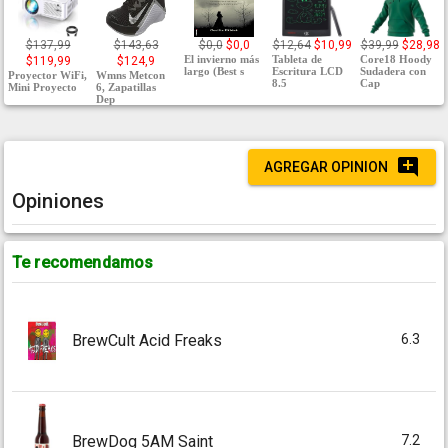
$137,99
$143,63
$0,0
$0,0
$12,64
$10,99
$39,99
$28,98
El invierno más
Tableta de
Core18 Hoody
$119,99
$124,9
largo (Best s
Escritura LCD
Sudadera con
Proyector WiFi,
Wmns Metcon
8.5
Cap
Mini Proyecto
6, Zapatillas
Dep
AGREGAR OPINION
Opiniones
Te recomendamos
6.3
BrewCult Acid Freaks
7.2
BrewDog 5AM Saint