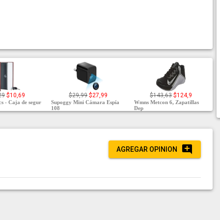
29
$10,69
$29,99
$27,99
$143,63
$124,9
s - Caja de segur
Supoggy Mini Cámara Espía
Wmns Metcon 6, Zapatillas
108
Dep
AGREGAR OPINION