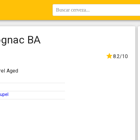
Buscar cerveza...
ognac BA
8.2/10
rel Aged
upel