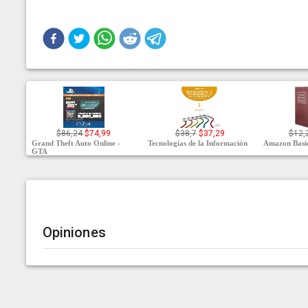
$86,24
$74,99
$38,7
$37,29
$12,
Grand Theft Auto Online -
Tecnologías de la Información
Amazon Basic
GTA
Opiniones