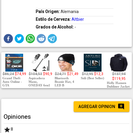
País Origen:
Alemania
Estilo de Cerveza:
Altbier
Grados de Alcohol:
-
$86,24
$74,99
$104,53
$90,9
$24,71
$21,49
$12,95
$12,3
$137,94
Grand Theft
Aspiradora
Bluetooth
Sidi (Best Seller)
$119,95
Auto Online -
Mano,
Beanie Hat, 4
Helly Hansen
GTA
ONEDAY 6en1
LED B
Dubliner Jacket
AGREGAR OPINION
Opiniones
8