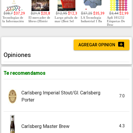
$38,7
$37,29
$21,9
$20,8
$12,95
$12,3
$37,25
$35,39
$3,44
$2,99
Tecnologías de
El mercader de
Largo pétalo de
LA Tecnologia
Apli 101232
la Información
libros (Histór
mar (Best Sel
Industrial 1 Ba
Etiquetas De
Desc
AGREGAR OPINION
Opiniones
Te recomendamos
Carlsberg Imperial Stout/Gl. Carlsberg
7.0
Porter
4.3
Carlsberg Master Brew