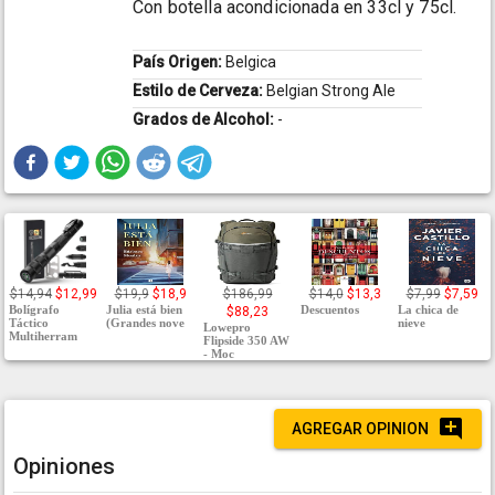
Con botella acondicionada en 33cl y 75cl.
País Origen:
Belgica
Estilo de Cerveza:
Belgian Strong Ale
Grados de Alcohol:
-
$14,94
$12,99
$19,9
$18,9
$186,99
$14,0
$13,3
$7,99
$7,59
Bolígrafo
Julia está bien
Descuentos
La chica de
$88,23
Táctico
(Grandes nove
nieve
Lowepro
Multiherram
Flipside 350 AW
- Moc
AGREGAR OPINION
Opiniones