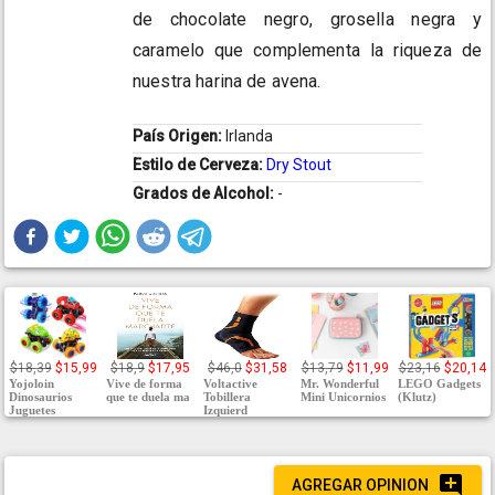
de chocolate negro, grosella negra y
caramelo que complementa la riqueza de
nuestra harina de avena.
País Origen:
Irlanda
Estilo de Cerveza:
Dry Stout
Grados de Alcohol:
-
$18,39
$15,99
$18,9
$17,95
$46,0
$31,58
$13,79
$11,99
$23,16
$20,14
Yojoloin
Vive de forma
Voltactive
Mr. Wonderful
LEGO Gadgets
Dinosaurios
que te duela ma
Tobillera
Mini Unicornios
(Klutz)
Juguetes
Izquierd
AGREGAR OPINION