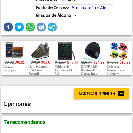
País Origen:
Scotland
Estilo de Cerveza:
American Pale Ale
Grados de Alcohol:
-
$0,02
$0,02
$90,0
$63,0
$12,64
$10,99
$28,74
$24,99
$18,39
$15,99
Amazon
New Balance
Tableta de
HANPURE
Yojoloin
Recargas
574 Core,
Escritura LCD
Bluetooth
Dinosaurios
Zapatil
8.5
Gorro Invie
Juguetes
AGREGAR OPINION
Opiniones
Te recomendamos