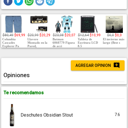
$80,49
$69,99
$20,99
$20,29
$23,08
$20,07
$12,64
$10,99
$0,0
$0,0
Columbia
Llavero
Batman
Tableta de
El invierno más
Cascades
Montado en la
6060779 Figura
Escritura LCD
largo (Best s
Explorer Pa
Pared,
de acci
8.5
AGREGAR OPINION
Opiniones
Te recomendamos
7.6
Deschutes Obsidian Stout