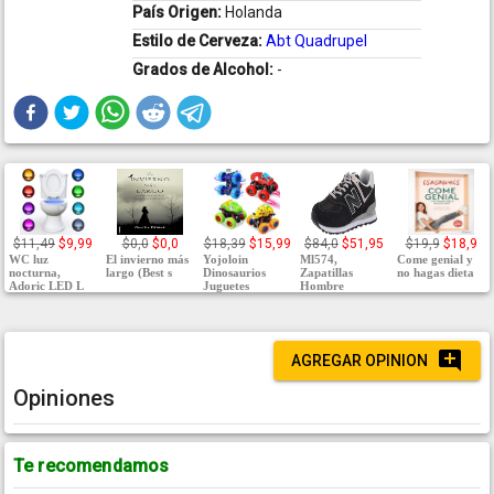
País Origen:
Holanda
Estilo de Cerveza:
Abt Quadrupel
Grados de Alcohol:
-
$11,49
$9,99
$0,0
$0,0
$18,39
$15,99
$84,0
$51,95
$19,9
$18,9
WC luz
El invierno más
Yojoloin
Ml574,
Come genial y
nocturna,
largo (Best s
Dinosaurios
Zapatillas
no hagas dieta
Adoric LED L
Juguetes
Hombre
AGREGAR OPINION
Opiniones
Te recomendamos