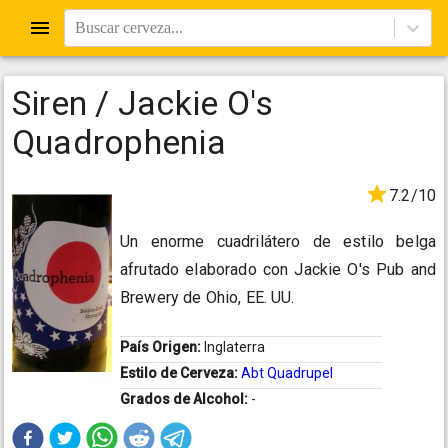
Buscar cerveza...
Siren / Jackie O's
Quadrophenia
7.2/10
Un enorme cuadrilátero de estilo belga
afrutado elaborado con Jackie O's Pub and
Brewery de Ohio, EE. UU.
País Origen:
Inglaterra
Estilo de Cerveza:
Abt Quadrupel
Grados de Alcohol:
-