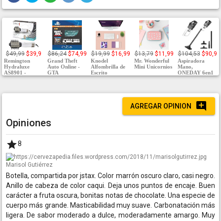
$49,99
$39,9
$86,24
$74,99
$19,99
$16,99
$13,79
$11,99
$104,53
$90,9
Remington
Grand Theft
Knodel
Mr. Wonderful
Aspiradora
Hydraluxe
Auto Online -
Alfombrilla de
Mini Unicornios
Mano,
AS8901 -
GTA
Escrito
ONEDAY 6en1
AGREGAR OPINION
Opiniones
8
Marisol Gutiérrez
Botella, compartida por jstax. Color marrón oscuro claro, casi negro.
Anillo de cabeza de color caqui. Deja unos puntos de encaje. Buen
carácter a fruta oscura, bonitas notas de chocolate. Una especie de
cuerpo más grande. Masticabilidad muy suave. Carbonatación más
ligera. De sabor moderado a dulce, moderadamente amargo. Muy