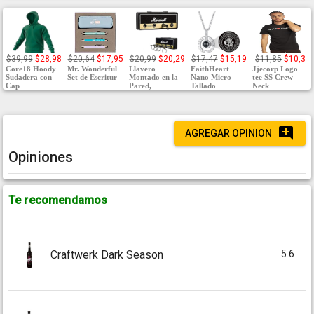
$39,99
$28,98
$20,64
$17,95
$20,99
$20,29
$17,47
$15,19
$11,85
$10,3
Core18 Hoody
Mr. Wonderful
Llavero
FaithHeart
Jjecorp Logo
Sudadera con
Set de Escritur
Montado en la
Nano Micro-
tee SS Crew
Cap
Pared,
Tallado
Neck
AGREGAR OPINION
Opiniones
Te recomendamos
5.6
Craftwerk Dark Season