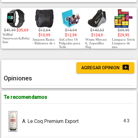
$41,99
$35,69
$12,64
$14,94
$143,63
$39,95
Willful
$10,99
$12,99
$124,9
$29,95
Smartwatch,Reloj
Amazon Basics
AnCoSoo 14
Wmns Metcon
Lámpara Tetris
Inte
- Riñonera de v
Pulgadas para
6, Zapatillas
Lámpara de
Todo
Dep
mes
AGREGAR OPINION
Opiniones
Te recomendamos
4.3
A. Le Coq Premium Export