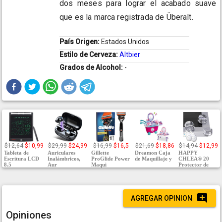
dos meses para lograr el acabado suave
que es la marca registrada de Überalt.
País Origen:
Estados Unidos
Estilo de Cerveza:
Altbier
Grados de Alcohol:
-
$12,64
$10,99
$29,99
$24,99
$16,99
$16,5
$21,69
$18,86
$14,94
$12,99
Tableta de
Auriculares
Gillette
Dreamon Caja
HAPPY
Escritura LCD
Inalámbricos,
ProGlide Power
de Maquillaje y
CHLEA® 20
8.5
Aur
Maqui
Protector de
AGREGAR OPINION
Opiniones